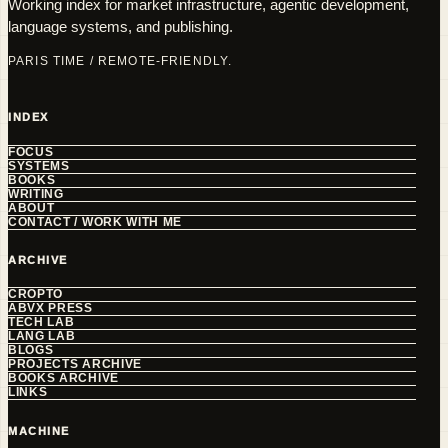
Working index for market infrastructure, agentic development,
language systems, and publishing.
PARIS TIME / REMOTE-FRIENDLY.
INDEX
FOCUS
SYSTEMS
BOOKS
WRITING
ABOUT
CONTACT / WORK WITH ME
ARCHIVE
CROPTO
ABVX PRESS
TECH LAB
LANG LAB
BLOGS
PROJECTS ARCHIVE
BOOKS ARCHIVE
LINKS
MACHINE