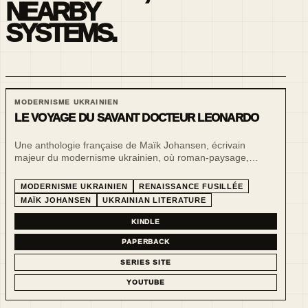
NEARBY
SYSTEMS.
MODERNISME UKRAINIEN
LE VOYAGE DU SAVANT DOCTEUR LEONARDO
Une anthologie française de Maïk Johansen, écrivain
majeur du modernisme ukrainien, où roman-paysage,
essais littéraires, reportage poétique, satire et
expérimentation formelle révèlent une voix libre, ludique et
MODERNISME UKRAINIEN
RENAISSANCE FUSILLÉE
interrompue par la Grande Terreur.
MAÏK JOHANSEN
UKRAINIAN LITERATURE
KINDLE
PAPERBACK
SERIES SITE
YOUTUBE