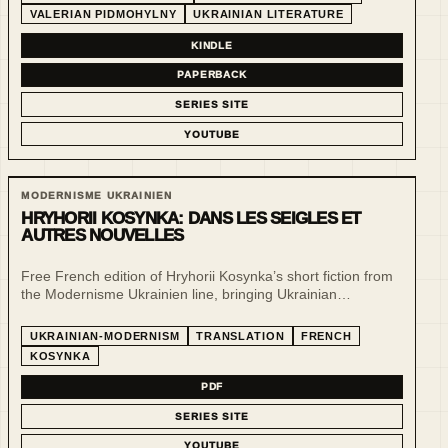
VALERIAN PIDMOHYLNY
UKRAINIAN LITERATURE
KINDLE
PAPERBACK
SERIES SITE
YOUTUBE
MODERNISME UKRAINIEN
HRYHORII KOSYNKA: DANS LES SEIGLES ET
AUTRES NOUVELLES
Free French edition of Hryhorii Kosynka’s short fiction from
the Modernisme Ukrainien line, bringing Ukrainian
modernist prose into a French-reading context.
UKRAINIAN-MODERNISM
TRANSLATION
FRENCH
KOSYNKA
PDF
SERIES SITE
YOUTUBE