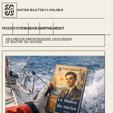
ANTON BILETSKYI-VOLOKH
FOCUS
SYSTEMS
BOOKS
WRITING
ABOUT
ABVX
BOOKS
MODERNISME UKRAINIEN
LE MAÎTRE DU NAVIRE