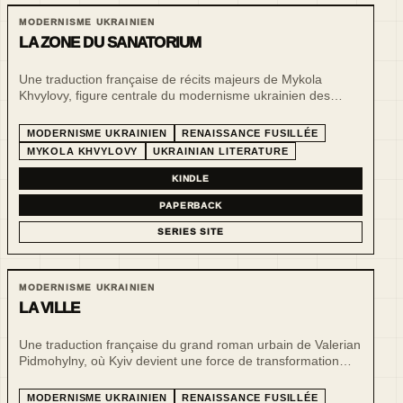
MODERNISME UKRAINIEN
LA ZONE DU SANATORIUM
Une traduction française de récits majeurs de Mykola
Khvylovy, figure centrale du modernisme ukrainien des
années 1920 et de la « renaissance fusillée ».
MODERNISME UKRAINIEN
RENAISSANCE FUSILLÉE
MYKOLA KHVYLOVY
UKRAINIAN LITERATURE
KINDLE
PAPERBACK
SERIES SITE
MODERNISME UKRAINIEN
LA VILLE
Une traduction française du grand roman urbain de Valerian
Pidmohylny, où Kyiv devient une force de transformation
morale, sociale et intime pour un jeune provincial venu
conquérir la ville.
MODERNISME UKRAINIEN
RENAISSANCE FUSILLÉE