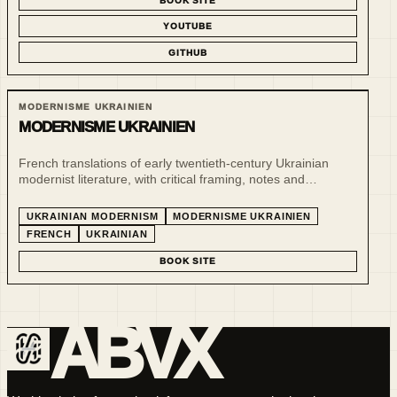
BOOK SITE
YOUTUBE
GITHUB
MODERNISME UKRAINIEN
MODERNISME UKRAINIEN
French translations of early twentieth-century Ukrainian
modernist literature, with critical framing, notes and
companion publishing infrastructure. The line brings authors
of the Ukrainian “Executed Renaissance” into a French-
UKRAINIAN MODERNISM
MODERNISME UKRAINIEN
reading context.
FRENCH
UKRAINIAN
BOOK SITE
ABVX