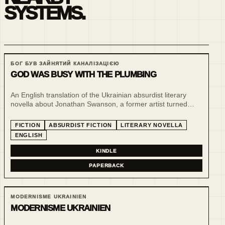
SYSTEMS.
БОГ БУВ ЗАЙНЯТИЙ КАНАЛІЗАЦІЄЮ
GOD WAS BUSY WITH THE PLUMBING
An English translation of the Ukrainian absurdist literary
novella about Jonathan Swanson, a former artist turned
handyman, whose quiet pre-Christmas days collapse into a
strange hospital night of plumbing, doctors, prophets,
FICTION
ABSURDIST FICTION
LITERARY NOVELLA
Brahms, and possible secret space programs. A darkly
ENGLISH
funny story about loneliness, faith, work, the body, snow,
and the small mercies that remain when the world cannot
KINDLE
be fully repaired.
PAPERBACK
MODERNISME UKRAINIEN
MODERNISME UKRAINIEN