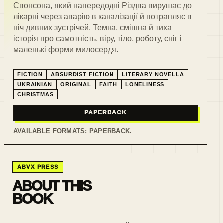
Свонсона, який напередодні Різдва вирушає до
лікарні через аварію в каналізації й потрапляє в
ніч дивних зустрічей. Темна, смішна й тиха
історія про самотність, віру, тіло, роботу, сніг і
маленькі форми милосердя.
FICTION
ABSURDIST FICTION
LITERARY NOVELLA
UKRAINIAN
ORIGINAL
FAITH
LONELINESS
CHRISTMAS
PAPERBACK
AVAILABLE FORMATS:
PAPERBACK
.
ABVX PRESS
ABOUT THIS
BOOK