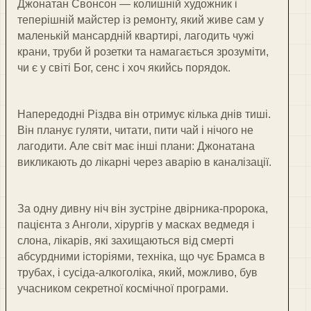
Джонатан Свонсон — колишній художник і
теперішній майстер із ремонту, який живе сам у
маленькій мансардній квартирі, лагодить чужі
крани, труби й розетки та намагається зрозуміти,
чи є у світі Бог, сенс і хоч якийсь порядок.
Напередодні Різдва він отримує кілька днів тиші.
Він планує гуляти, читати, пити чай і нічого не
лагодити. Але світ має інші плани: Джонатана
викликають до лікарні через аварію в каналізації.
За одну дивну ніч він зустріне двірника-пророка,
пацієнта з Анголи, хірургів у масках ведмедя і
слона, лікарів, які захищаються від смерті
абсурдними історіями, техніка, що чує Брамса в
трубах, і сусіда-алкоголіка, який, можливо, був
учасником секретної космічної програми.