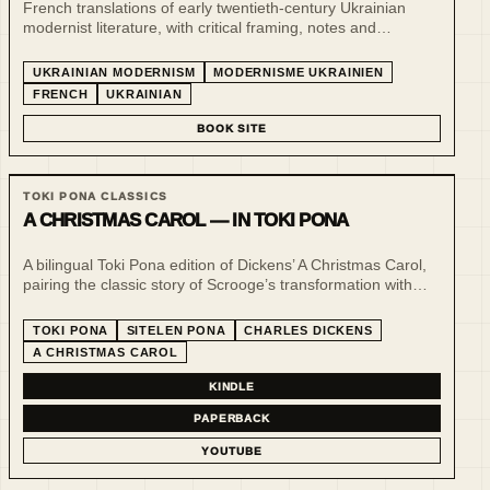
French translations of early twentieth-century Ukrainian
modernist literature, with critical framing, notes and
companion publishing infrastructure. The line brings authors
of the Ukrainian “Executed Renaissance” into a French-
UKRAINIAN MODERNISM
MODERNISME UKRAINIEN
reading context.
FRENCH
UKRAINIAN
BOOK SITE
TOKI PONA CLASSICS
A CHRISTMAS CAROL — IN TOKI PONA
A bilingual Toki Pona edition of Dickens’ A Christmas Carol,
pairing the classic story of Scrooge’s transformation with
minimalist language, sitelen pona and a calm experiment in
literary compression.
TOKI PONA
SITELEN PONA
CHARLES DICKENS
A CHRISTMAS CAROL
KINDLE
PAPERBACK
YOUTUBE