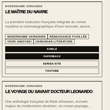
MODERNISME UKRAINIEN
LE MAÎTRE DU NAVIRE
La première traduction française intégrale du roman
maritime et cinématographique d’Iouri Ianovski, œuvre
fondatrice du modernisme ukrainien et de l’avant-garde des
années 1920.
MODERNISME UKRAINIEN
RENAISSANCE FUSILLÉE
IOURI IANOVSKI
UKRAINIAN LITERATURE
KINDLE
PAPERBACK
SERIES SITE
YOUTUBE
MODERNISME UKRAINIEN
LE VOYAGE DU SAVANT DOCTEUR LEONARDO
Une anthologie française de Maïk Johansen, écrivain
majeur du modernisme ukrainien, où roman-paysage,