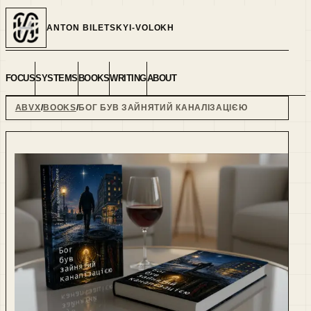
ANTON BILETSKYI-VOLOKH
FOCUS
SYSTEMS
BOOKS
WRITING
ABOUT
ABVX
BOOKS
БОГ БУВ ЗАЙНЯТИЙ КАНАЛІЗАЦІЄЮ