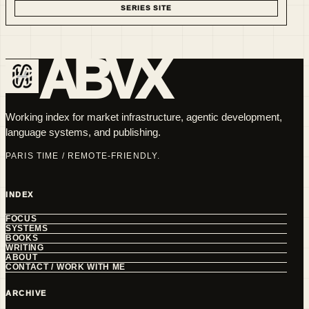
SERIES SITE
ABVX
Working index for market infrastructure, agentic development,
language systems, and publishing.
PARIS TIME / REMOTE-FRIENDLY.
INDEX
FOCUS
SYSTEMS
BOOKS
WRITING
ABOUT
CONTACT / WORK WITH ME
ARCHIVE