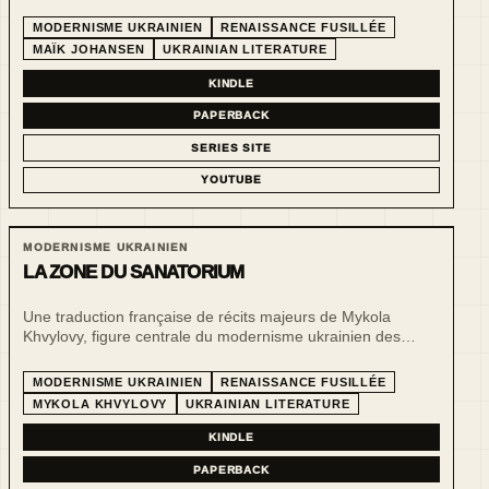
essais littéraires, reportage poétique, satire et
expérimentation formelle révèlent une voix libre, ludique et
MODERNISME UKRAINIEN
RENAISSANCE FUSILLÉE
interrompue par la Grande Terreur.
MAÏK JOHANSEN
UKRAINIAN LITERATURE
KINDLE
PAPERBACK
SERIES SITE
YOUTUBE
MODERNISME UKRAINIEN
LA ZONE DU SANATORIUM
Une traduction française de récits majeurs de Mykola
Khvylovy, figure centrale du modernisme ukrainien des
années 1920 et de la « renaissance fusillée ».
MODERNISME UKRAINIEN
RENAISSANCE FUSILLÉE
MYKOLA KHVYLOVY
UKRAINIAN LITERATURE
KINDLE
PAPERBACK